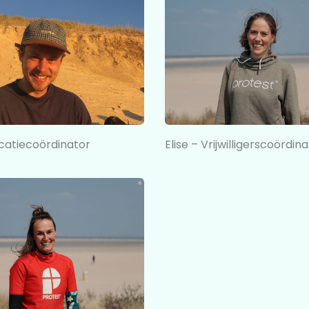
Elise – Vrijwilligerscoördin
catiecoördinator