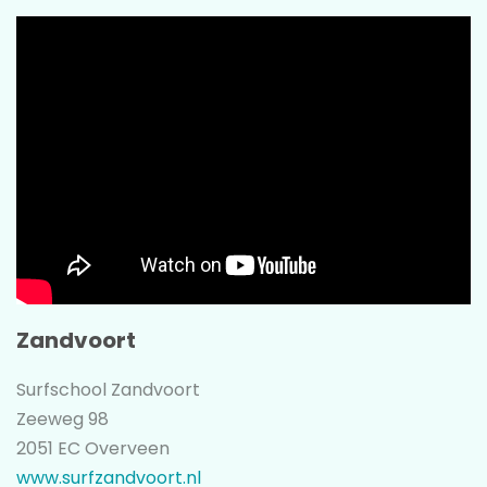
Zandvoort
Surfschool Zandvoort
Zeeweg 98
2051 EC Overveen
www.surfzandvoort.nl