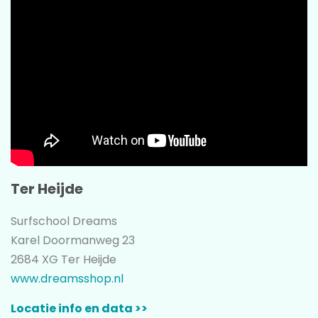
Ter Heijde
Surfschool Dreams
Karel Doormanweg 23
2684 XG Ter Heijde
www.dreamsshop.nl
Locatie info en data >>