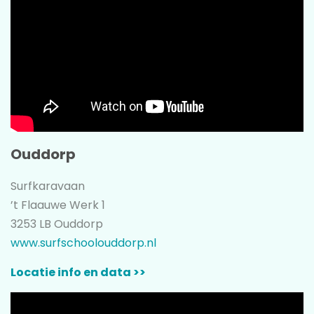
Ouddorp
Surfkaravaan
’t Flaauwe Werk 1
3253 LB Ouddorp
www.surfschoolouddorp.nl
Locatie info en data >>