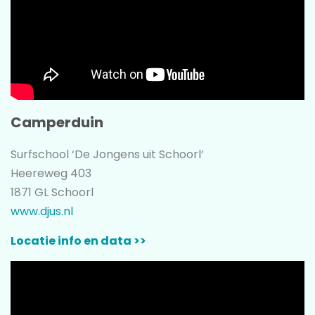
Camperduin
Surfschool ‘De Jongens uit Schoorl’
Heereweg 403
1871 GL Schoorl
www.djus.nl
Locatie info en data >>